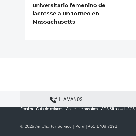
universitario femenino de
lacrosse a un torneo en
Massachusetts
LLAMANOS
Contactenos
Sitemap
Política y privacidad
Política de cookies
Empleo
Guía de aviones
Acerca de nosotros
ACS Sitios web ACS
© 2025 Air Charter Service | Peru | +51 1708 7292