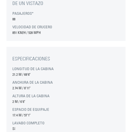
DE UN VISTAZO
PASAJEROS*
88
VELOCIDAD DE CRUCERO
851 KM/H / 528 MPH
ESPECIFICACIONES
LONGITUD DE LA CABINA
21.2 M
/
69'6"
ANCHURA DE LA CABINA
2.74 M
/
8'11"
ALTURA DE LA CABINA
2 M
/
6'6"
ESPACIO DE EQUIPAJE
17.4 M
/
57'1"
LAVABO COMPLETO
Sí