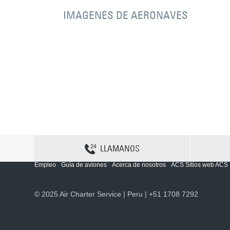
IMAGENES DE AERONAVES
LLAMANOS
Contactenos
Sitemap
Política y privacidad
Política de cookies
Empleo
Guía de aviones
Acerca de nosotros
ACS Sitios web ACS
© 2025 Air Charter Service | Peru | +51 1708 7292