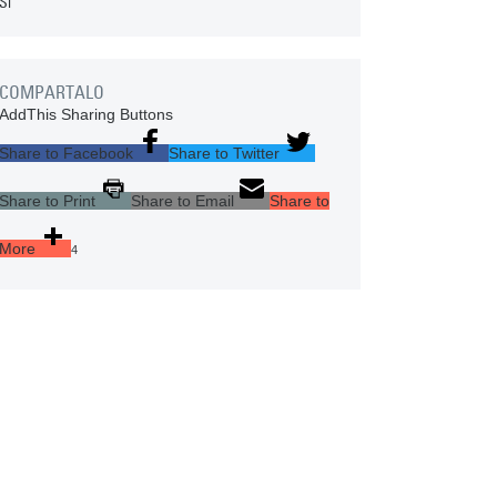
Sí
COMPARTALO
AddThis Sharing Buttons
Share to Facebook
Share to Twitter
Share to Print
Share to Email
Share to
More
4