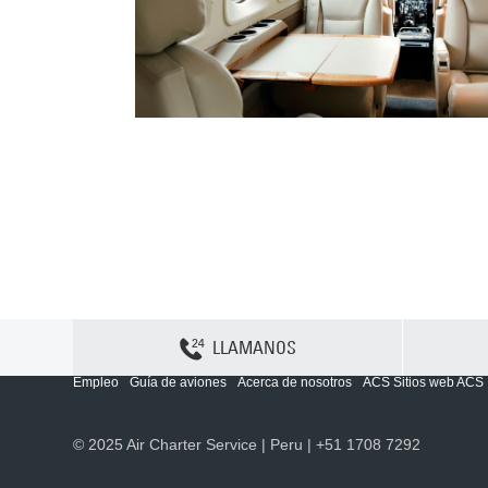
LLAMANOS
Contactenos
Sitemap
Política y privacidad
Política de cookies
Empleo
Guía de aviones
Acerca de nosotros
ACS Sitios web ACS
© 2025 Air Charter Service | Peru | +51 1708 7292