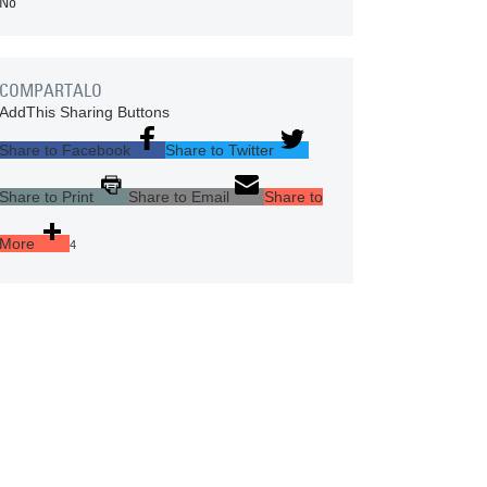
No
COMPARTALO
AddThis Sharing Buttons
Share to Facebook
Share to Twitter
Share to Print
Share to Email
Share to
More
4