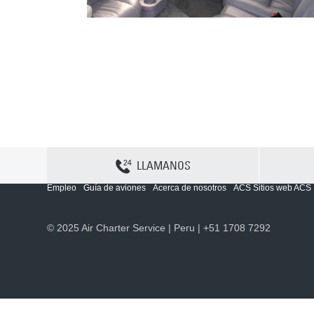
LLAMANOS
Contactenos
Sitemap
Política y privacidad
Política de cookies
Empleo
Guía de aviones
Acerca de nosotros
ACS Sitios web ACS
© 2025 Air Charter Service | Peru | +51 1708 7292