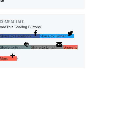
No
COMPARTALO
AddThis Sharing Buttons
Share to Facebook
Share to Twitter
Share to Print
Share to Email
Share to
More
4