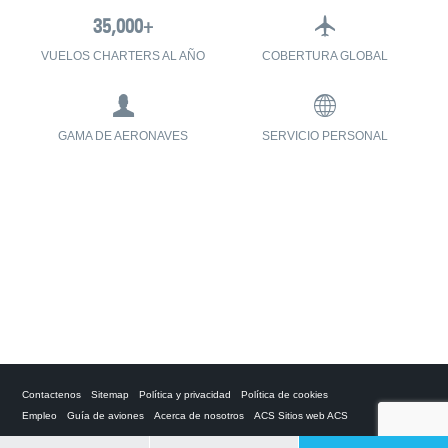
VUELOS CHARTERS AL AÑO
COBERTURA GLOBAL
GAMA DE AERONAVES
SERVICIO PERSONAL
Contactenos
Sitemap
Política y privacidad
Política de cookies
Empleo
Guía de aviones
Acerca de nosotros
ACS Sitios web ACS