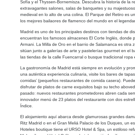
Sofía y el Thyssen-Bornemisza. Descubra la historia de la reg
extravagantes salones, salas de banquetes y su majestuoso p
medieval en lo alto de una colina. El Parque del Retiro es u
los mejores bailaores de flamenco del mundo en el legendar
Madrid es uno de los principales destinos con tiendas de d
encuentran los famosos almacenes El Corte Inglés, donde p
Armani. La Milla de Oro en el barrio de Salamanca es otra
sitúan junto a galerías de arte y pastelerías gourmet en e
las tiendas de la calle Fuencarral o busque tradicional rop
La gastronomía de Madrid está siempre en evolución y prom
una auténtica experiencia culinaria, visite los bares de tap
comidas’ (pequeños restaurantes de comida casera). Puede 
disfrutar de platos de carne exquisitos bajo su techo abov
pasado: nuevos restaurantes prometedores abren cada sema
innovador menú de 23 platos del restaurante con dos estrell
Índice.
El alojamiento aquí abarca desde glamurosas grandes damas 
Ritz Madrid o en el Gran Meliá Palacio de los Duques, un e
Hoteles boutique tiene el URSO Hotel & Spa, un estiloso re