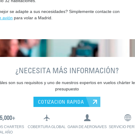
ólo 32 habitaciones.
mejor se adapte a sus necesidades? Simplemente contacte con
n avión
para volar a Madrid.
¿NECESITA MÁS INFORMACIÓN?
les son sus requisitos y uno de nuestros expertos en vuelos chárter le
presupuesto
COTIZACION RAPIDA
OS CHARTERS
COBERTURA GLOBAL
GAMA DE AERONAVES
SERVICIO PE
AL AÑO