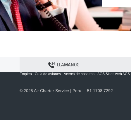
LLAMANOS
Contactenos
Sitemap
Política y privacidad
Política de cookies
Empleo
Guía de aviones
Acerca de nosotros
ACS Sitios web ACS
© 2025 Air Charter Service | Peru | +51 1708 7292