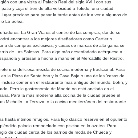
ión con una visita al Palacio Real del siglo XVIII con sus
atio y coja el tren de alta velocidad a Toledo, una ciudad
n lugar precioso para pasar la tarde antes de ir a ver a algunos de
io La Soleá.
iseñadores. La Gran Vía es el centro de las compras, donde se
odrá encontrar a los mejores diseñadores como Cartier o
 zona de compras exclusivas, y casas de marcas de alta gama se
l barrio de Las Salesas. Para algo más desenfadado acérquese a
a española y artesanía hecha a mano en el Mercadillo del Rastro.
ete una deliciosa mezcla de cocina moderna y tradicional. Para
as en la Plaza de Santa Ana y la Cava Baja o una de las ‘casas de
incluso comer en el restaurante más antiguo del mundo, Botín, y
edado. Pero la gastronomía de Madrid no está anclada en el
na. Para la más moderna alta cocina de la ciudad pruebe el
as Michelín La Terraza, o la cocina mediterránea del restaurante
hasta íntimos refugios. Para lujo clásico reserve en el opulento
spléndido palacio remodelado con piscina en la azotea. Para
fugio de ciudad cerca de los barrios de moda de Chueca y