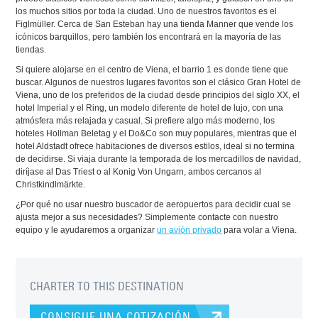
los muchos sitios por toda la ciudad. Uno de nuestros favoritos es el
Figlmüller. Cerca de San Esteban hay una tienda Manner que vende los
icónicos barquillos, pero también los encontrará en la mayoría de las
tiendas.
Si quiere alojarse en el centro de Viena, el barrio 1 es donde tiene que
buscar. Algunos de nuestros lugares favoritos son el clásico Gran Hotel de
Viena, uno de los preferidos de la ciudad desde principios del siglo XX, el
hotel Imperial y el Ring, un modelo diferente de hotel de lujo, con una
atmósfera más relajada y casual. Si prefiere algo más moderno, los
hoteles Hollman Beletag y el Do&Co son muy populares, mientras que el
hotel Aldstadt ofrece habitaciones de diversos estilos, ideal si no termina
de decidirse. Si viaja durante la temporada de los mercadillos de navidad,
diríjase al Das Triest o al Konig Von Ungarn, ambos cercanos al
Christkindlmärkte.
¿Por qué no usar nuestro buscador de aeropuertos para decidir cual se
ajusta mejor a sus necesidades? Simplemente contacte con nuestro
equipo y le ayudaremos a organizar
un avión privado
para volar a Viena.
CHARTER TO THIS DESTINATION
CONSIGUE UNA COTIZACIÓN