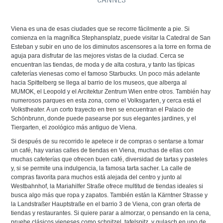
Viena es una de esas ciudades que se recorre fácilmente a pie. Si
comienza en la magnífica Stephansplatz, puede visitar la Catedral de San
Esteban y subir en uno de los diminutos ascensores a la torre en forma de
aguja para disfrutar de las mejores vistas de la ciudad. Cerca se
encuentran las tiendas, de moda y de alta costura, y tanto las típicas
cafeterías vienesas como el famoso Starbucks. Un poco más adelante
hacia Spittelberg se llega al barrio de los museos, que alberga al
MUMOK, el Leopold y el Arcitektur Zentrum Wien entre otros. También hay
numerosos parques en esta zona, como el Volksgarten, y cerca está el
Volkstheater. A un corto trayecto en tren se encuentran el Palacio de
Schönbrunn, donde puede pasearse por sus elegantes jardines, y el
Tiergarten, el zoológico más antiguo de Viena.
Si después de su recorrido le apetece ir de compras o sentarse a tomar
un café, hay varias calles de tiendas en Viena, muchas de ellas con
muchas cafeterías que ofrecen buen café, diversidad de tartas y pasteles
y, si se permite una indulgencia, la famosa tarta sacher. La calle de
compras favorita para muchos está alejada del centro y junto al
Westbahnhof, la Mariahilfer Straße ofrece multitud de tiendas ideales si
busca algo más que ropa y zapatos. También están la Kärntner Strasse y
la Landstraßer Hauptstraße en el barrio 3 de Viena, con gran oferta de
tiendas y restaurantes. Si quiere parar a almorzar, o pensando en la cena,
pruebe clásicos vieneses como schnitzel, tafelspitz, y gulasch en uno de