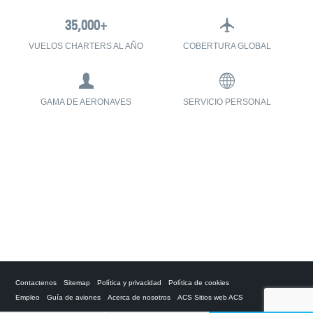
VUELOS CHARTERS AL AÑO
COBERTURA GLOBAL
GAMA DE AERONAVES
SERVICIO PERSONAL
Contactenos
Sitemap
Política y privacidad
Política de cookies
Empleo
Guía de aviones
Acerca de nosotros
ACS Sitios web ACS